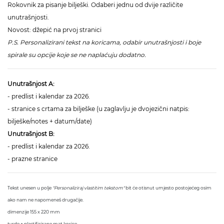
Rokovnik za pisanje bilješki. Odaberi jednu od dvije različite
unutrašnjosti.
Novost: džepić na prvoj stranici
P.S. Personalizirani tekst na koricama, odabir unutrašnjosti i boje
spirale su opcije koje se ne naplaćuju dodatno.
Unutrašnjost A:
- predlist i kalendar za 2026.
- stranice s crtama za bilješke (u zaglavlju je dvojezični natpis:
bilješke/notes + datum/date)
Unutrašnjost B:
- predlist i kalendar za 2026.
- prazne stranice
Tekst unesen u polje
"Personaliziraj vlastitim tekstom"
bit će otisnut umjesto postojećeg osim
ako nam ne napomeneš drugačije.
dimenzije 155 x 220 mm
tvrde + plastificirane mat korice