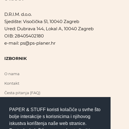
D.R.I.M. d.o.o.
Sjedište: Visočička 51, 10040 Zagreb
Ured: Dubrava 144, Lokal A, 10040 Zagreb
OIB: 28405402180
e-mail:
ps@ps-planer.hr
IZBORNIK
O nama
Kontakt
Česta pitanja (FAQ)
PAPER & STUFF koristi kolačiće u svrhe što
PRATI NAS
bolje interakcije s korisnicima i njihovog
iskustva korištenja naše web stranice.