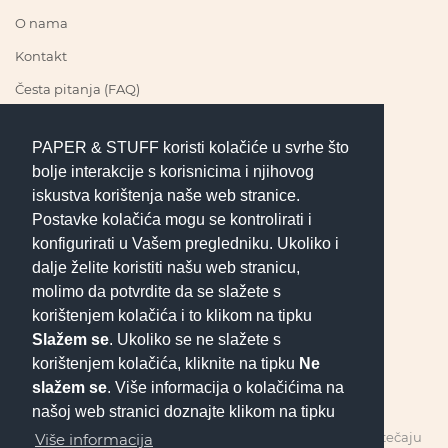
O nama
Kontakt
Česta pitanja (FAQ)
PAPER & STUFF koristi kolačiće u svrhe što
PRATI NAS
bolje interakcije s korisnicima i njihovog
iskustva korištenja naše web stranice.
Postavke kolačića mogu se kontrolirati i
konfigurirati u Vašem pregledniku. Ukoliko i
UVJETI POSLOVANJA
dalje želite koristiti našu web stranicu,
molimo da potvrdite da se slažete s
korištenjem kolačića i to klikom na tipku
Pravila privatnosti
Slažem se
. Ukoliko se ne slažete s
Uvjeti kupnje
korištenjem kolačića, kliknite na tipku
Ne
Jednostrani raskid ugovora
slažem se
. Više informacija o kolačićima na
našoj web stranici doznajte klikom na tipku
Sve cijene prikazane u EUR obračunate su po fiksnom tečaju
Više informacija