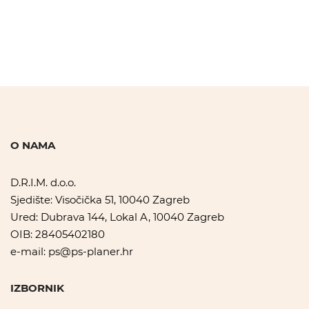
O NAMA
D.R.I.M. d.o.o.
Sjedište: Visočička 51, 10040 Zagreb
Ured: Dubrava 144, Lokal A, 10040 Zagreb
OIB: 28405402180
e-mail:
ps@ps-planer.hr
IZBORNIK