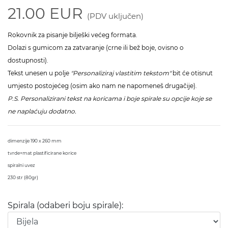
21.00 EUR
(PDV uključen)
Rokovnik za pisanje bilješki većeg formata.
Dolazi s gumicom za zatvaranje (crne ili bež boje, ovisno o
dostupnosti).
Tekst unesen u polje
"Personaliziraj vlastitim tekstom"
bit će otisnut
umjesto postojećeg (osim ako nam ne napomeneš drugačije).
P.S. Personalizirani tekst na koricama i boje spirale su opcije koje se
ne naplaćuju dodatno.
dimenzije 190 x 260 mm
tvrde+mat plastificirane korice
spiralni uvez
230 str (80gr)
Spirala (odaberi boju spirale):