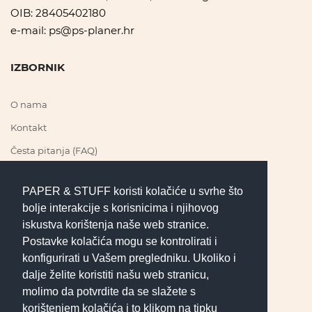
OIB: 28405402180
e-mail:
ps@ps-planer.hr
IZBORNIK
O nama
Kontakt
Česta pitanja (FAQ)
PAPER & STUFF koristi kolačiće u svrhe što
PRATI NAS
bolje interakcije s korisnicima i njihovog
iskustva korištenja naše web stranice.
Postavke kolačića mogu se kontrolirati i
konfigurirati u Vašem pregledniku. Ukoliko i
UVJETI POSLOVANJA
dalje želite koristiti našu web stranicu,
molimo da potvrdite da se slažete s
korištenjem kolačića i to klikom na tipku
Pravila privatnosti