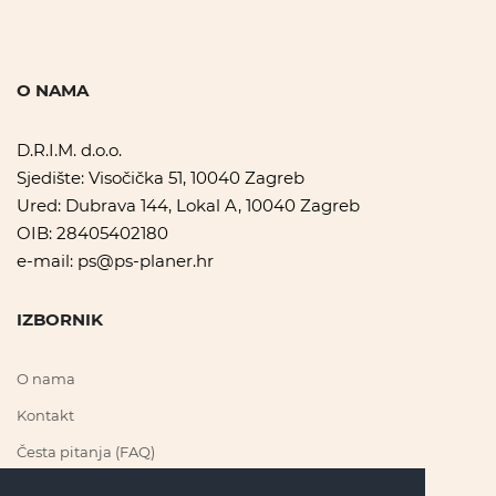
O NAMA
D.R.I.M. d.o.o.
Sjedište: Visočička 51, 10040 Zagreb
Ured: Dubrava 144, Lokal A, 10040 Zagreb
OIB: 28405402180
e-mail:
ps@ps-planer.hr
IZBORNIK
O nama
Kontakt
Česta pitanja (FAQ)