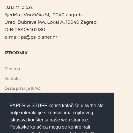
D.R.I.M. d.o.o.
Sjedište: Visočička 51, 10040 Zagreb
Ured: Dubrava 144, Lokal A, 10040 Zagreb
OIB: 28405402180
e-mail:
ps@ps-planer.hr
IZBORNIK
O nama
Kontakt
Česta pitanja (FAQ)
PAPER & STUFF koristi kolačiće u svrhe što
PRATI NAS
bolje interakcije s korisnicima i njihovog
iskustva korištenja naše web stranice.
Postavke kolačića mogu se kontrolirati i