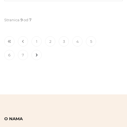
Stranica
9
od
7
1
2
3
4
5
6
7
O NAMA