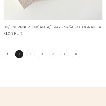
POGLEDAJ
88/DNEVNIK VJENČANJA/GRAY - VAŠA FOTOGRAFIJA
31.00 EUR
1
2
3
4