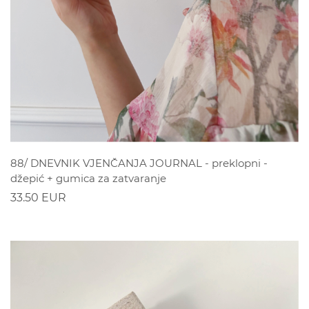
POGLEDAJ
88/ DNEVNIK VJENČANJA JOURNAL - preklopni -
džepić + gumica za zatvaranje
33.50 EUR