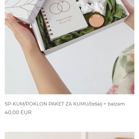
POGLEDAJ
SP-KUM/POKLON PAKET ZA KUMU/češalj + balzam
40.00 EUR