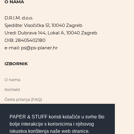
O NAMA
D.R.I.M. d.o.o.
Sjedište: Visočička 51, 10040 Zagreb
Ured: Dubrava 144, Lokal A, 10040 Zagreb
OIB: 28405402180
e-mail:
ps@ps-planer.hr
IZBORNIK
O nama
Kontakt
Česta pitanja (FAQ)
PAPER & STUFF koristi kolačiće u svrhe što
PRATI NAS
bolje interakcije s korisnicima i njihovog
iskustva korištenja naše web stranice.